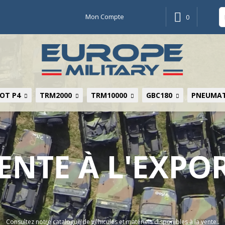
Mon Compte
0
OT P4
TRM2000
TRM10000
GBC180
PNEUMAT
ENTE À L'EXPO
Consultez notre catalogue de véhicules et matériels disponibles à la vente..