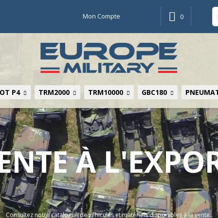
Mon Compte
0
OT P4
TRM2000
TRM10000
GBC180
PNEUMAT
ENTE À L'EXPO
Consultez notre catalogue de véhicules et matériels disponibles à la vente..