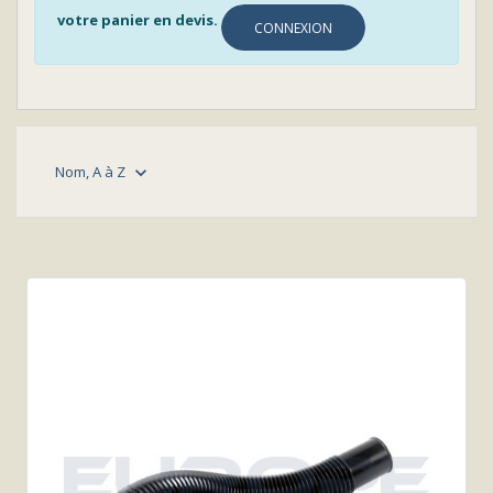
votre panier en devis.
CONNEXION
Nom, A à Z
