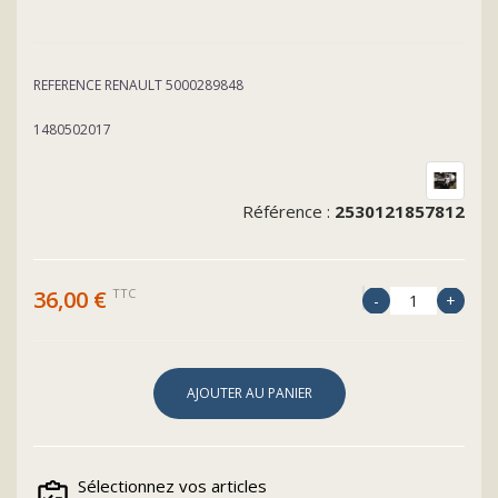
MEMBRANE
REGULATEUR
REFERENCE RENAULT 5000289848
DEPRESSION
1480502017
GROUPE
OLEO
Référence :
2530121857812
TRM2000
36,00 €
TTC
AJOUTER AU PANIER
Sélectionnez vos articles