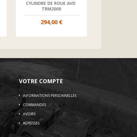
CYLINDRE DE ROUE AVD 
CYLINDRE DE 
TRM2000
TRM20
294,00 €
294,00
VOTRE COMPTE
INFORMATIONS PERSONNELLES
COMMANDES
AVOIRS
ADRESSES