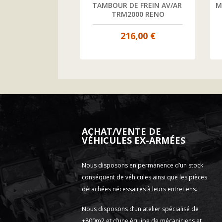
T FREIN DE PARC 
TAMBOUR DE FREIN AV/AR 
M
RM2000
TRM2000 RENO
4,00 €
216,00 €
ACHAT/VENTE DE
VÉHICULES EX-ARMÉES
Nous disposons en permanence d’un stock
conséquent de véhicules ainsi que les pièces
détachées nécessaires à leurs entretiens.
Nous disposons d’un atelier spécialisé de
+800m2 et d’une équipe de mécaniciens et