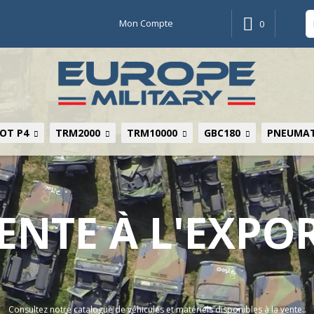
Mon Compte
0
OT P4
TRM2000
TRM10000
GBC180
PNEUMAT
ENTE À L'EXPO
Consultez notre catalogue de véhicules et matériels disponibles à la vente..