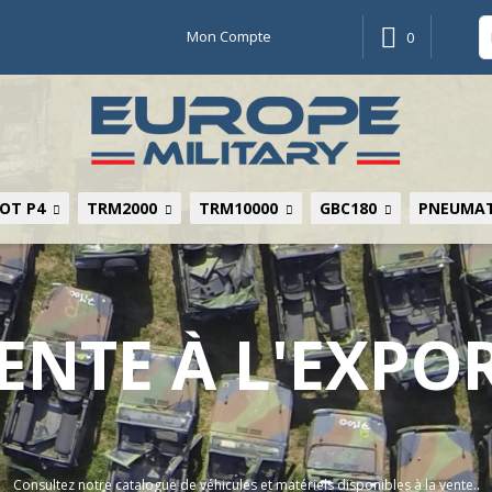
Mon Compte
0
OT P4
TRM2000
TRM10000
GBC180
PNEUMAT
ENTE À L'EXPO
Consultez notre catalogue de véhicules et matériels disponibles à la vente..