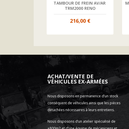
T FREIN DE PARC 
TAMBOUR DE FREIN AV/AR 
M
RM2000
TRM2000 RENO
4,00 €
216,00 €
ACHAT/VENTE DE
VÉHICULES EX-ARMÉES
Nous disposons en permanence d’un stock
conséquent de véhicules ainsi que les pièces
détachées nécessaires à leurs entretiens.
Nous disposons d’un atelier spécialisé de
+800m2 et d’une équipe de mécaniciens et