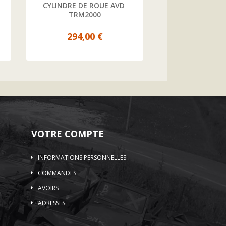
CYLINDRE DE ROUE AVD 
CYLINDRE DE 
TRM2000
TRM20
294,00 €
294,00
VOTRE COMPTE
INFORMATIONS PERSONNELLES
COMMANDES
AVOIRS
ADRESSES