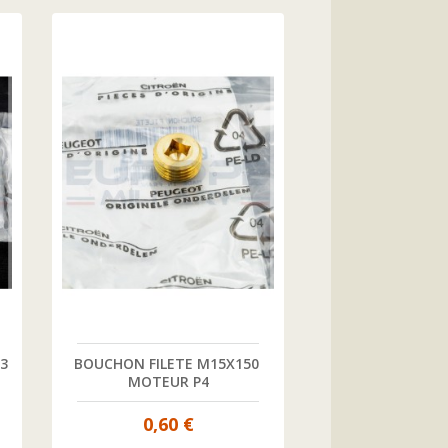
3 
BOUCHON FILETE M15X150 
BOUCHON M7X10
MOTEUR P4
P4
0,60 €
0,60 