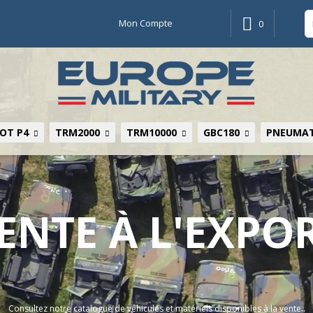
Mon Compte
0
OT P4
TRM2000
TRM10000
GBC180
PNEUMAT
ENTE À L'EXPO
Consultez notre catalogue de véhicules et matériels disponibles à la vente..