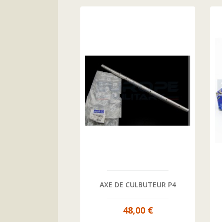
DE BIELLE +0.50 
AXE DE CULBUTEUR P4
 DE 8) P4
0,00 €
48,00 €